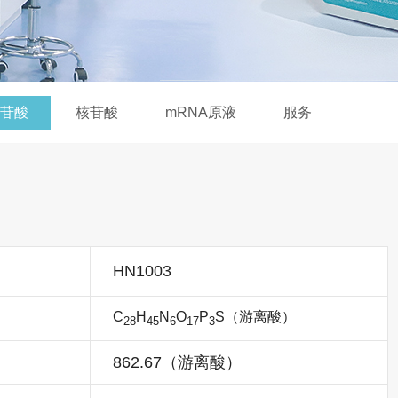
苷酸
核苷酸
mRNA原液
服务
HN1003
C
H
N
O
P
S
（游离酸）
28
45
6
17
3
862.67（游离酸）