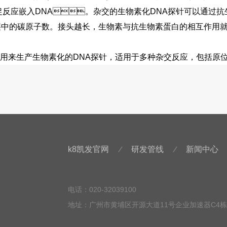
促反应嵌入DNA。杂交的生物素化DNA探针可以通过抗生
的碳原子数。接头越长，生物素与抗生物素蛋白的相互作用就越有效。
P被用来生产生物素化的DNA探针，适用于多种杂交反应，包括原位杂交、So
/
/
k8凯发官网
研发管线
新闻中心
电话：020-32039100
地址：广州市黄埔区开源大道11号企业加速器C4栋