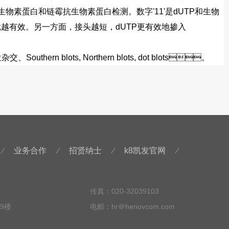
物素蛋白和链霉抗生物素蛋白检测。数字'11'是dUTP和生物
另一方面，接头越短，dUTP更有效地掺入
uthern blots, Northern blots, dot blots。
/
/
/
/
业务合作
招贤纳士
k8凯发官网
传真：020-32039103
9楼
电邮：hr＠henovcom.com