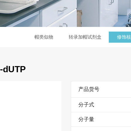
帽类似物
转录加帽试剂盒
修饰核
1-dUTP
产品货号
分子式
分子量