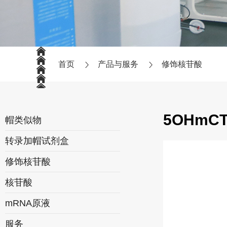
首页
产品与服务
修饰核苷酸
5OHmC
帽类似物
转录加帽试剂盒
修饰核苷酸
核苷酸
mRNA原液
服务