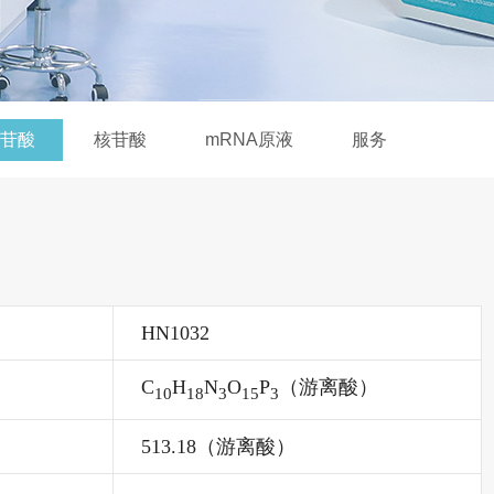
苷酸
核苷酸
mRNA原液
服务
HN1032
C
H
N
O
P
（游离酸）
10
18
3
15
3
513.18（游离酸）