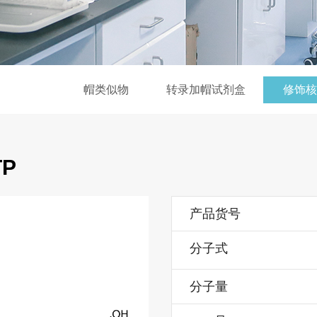
帽类似物
转录加帽试剂盒
修饰核
TP
产品货号
分子式
分子量